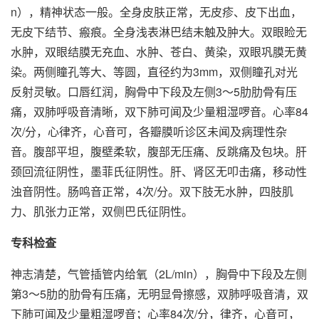
n），精神状态一般。全身皮肤正常，无皮疹、皮下出血，
无皮下结节、瘢痕。全身浅表淋巴结未触及肿大。双眼睑无
水肿，双眼结膜无充血、水肿、苍白、黄染，双眼巩膜无黄
染。两侧瞳孔等大、等圆，直径约为3mm，双侧瞳孔对光
反射灵敏。口唇红润，胸骨中下段及左侧3～5肋肋骨有压
痛，双肺呼吸音清晰，双下肺可闻及少量粗湿啰音。心率84
次/分，心律齐，心音可，各瓣膜听诊区未闻及病理性杂
音。腹部平坦，腹壁柔软，腹部无压痛、反跳痛及包块。肝
颈回流征阴性，墨菲氏征阴性。肝、肾区无叩击痛，移动性
浊音阴性。肠鸣音正常，4次/分。双下肢无水肿，四肢肌
力、肌张力正常，双侧巴氏征阴性。
专科检查
神志清楚，气管插管内给氧（2L/min），胸骨中下段及左侧
第3～5肋的肋骨有压痛，无明显骨擦感，双肺呼吸音清，双
下肺可闻及少量粗湿啰音；心率84次/分，律齐，心音可，