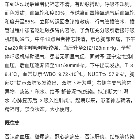
车到达现场后患者仍神志不清，有动脉搏动，呼吸不规则，
面色发绀，血氧饱和度60%，予球囊面罩接氧通气后血氧饱
和度升至85%，立即转运回急诊抢救房，行气管插管术，插
管过程中患者呕吐较多胃内容物，予负压充分吸引后接呼吸
机辅助通气。中午12点患者神志转清，示意胸部疼痛，下午
2点20自主呼吸呼吸较强，血压升至212/128mmHg，予暂
停呼吸机辅助通气，患者无明显气促，同时予“亚宁定”控制
血压，后血压逐渐降至141/80mmHg。下午出现发热，T 3
9
8.4℃，血常规示“WBC 9.72×10
/L，NUET% 57.9%”，胸
部CT提示双肺多发渗出、双肺下叶为重；右侧主支气管内
异物，痰液？积水。给予“舒普深”抗感染。拟诊断为“1.溺
水 心肺复苏后 2.吸入性肺炎”。起病以来，患者神志转清，
精神可，禁食状态，大小便可。
既往史
否认高血压、糖尿病、冠心病病史，否认肝炎、结核等传染