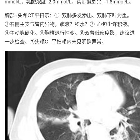
mmol/L，乳酸浓度 2.0mmol/L，实际碱剩余 -1.6mmol/L。
胸部+头颅CT平扫示：① 双肺多发渗出、双肺下叶为重。
②右侧主支气管内异物，痰液？积水？③ 心包少许积液。
④主动脉硬化。⑤胸椎退行性变。⑥双肾低密度影，建议进
一步检查。⑦头颅CT平扫颅内未见明确异常。