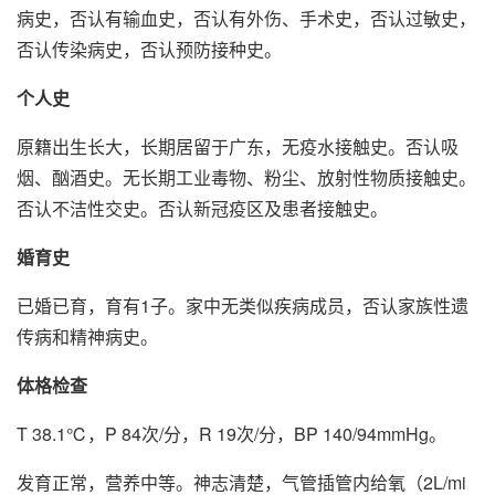
病史，否认有输血史，否认有外伤、手术史，否认过敏史，
否认传染病史，否认预防接种史。
个人史
原籍出生长大，长期居留于广东，无疫水接触史。否认吸
烟、酗酒史。无长期工业毒物、粉尘、放射性物质接触史。
否认不洁性交史。否认新冠疫区及患者接触史。
婚育史
已婚已育，育有1子。家中无类似疾病成员，否认家族性遗
传病和精神病史。
体格检查
T 38.1℃，P 84次/分，R 19次/分，BP 140/94mmHg。
发育正常，营养中等。神志清楚，气管插管内给氧（2L/mi