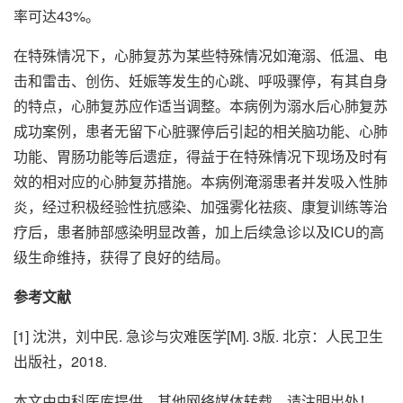
率可达43%。
在特殊情况下，心肺复苏为某些特殊情况如淹溺、低温、电
击和雷击、创伤、妊娠等发生的心跳、呼吸骤停，有其自身
的特点，心肺复苏应作适当调整。本病例为溺水后心肺复苏
成功案例，患者无留下心脏骤停后引起的相关脑功能、心肺
功能、胃肠功能等后遗症，得益于在特殊情况下现场及时有
效的相对应的心肺复苏措施。本病例淹溺患者并发吸入性肺
炎，经过积极经验性抗感染、加强雾化祛痰、康复训练等治
疗后，患者肺部感染明显改善，加上后续急诊以及ICU的高
级生命维持，获得了良好的结局。
参考文献
[1] 沈洪，刘中民. 急诊与灾难医学[M]. 3版. 北京：人民卫生
出版社，2018.
本文由中科医库提供，其他网络媒体转载，请注明出处！