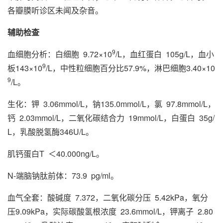
各瓣膜听诊区未闻及杂音。
辅助检查
9
血细胞分析：白细胞 9.72×10
/L，血红蛋白 105g/L，血小
9
板143×10
/L，中性粒细胞百分比57.9%，淋巴细胞3.40×10
9
/L。
生化：钾 3.06mmol/L，钠135.0mmol/L，氯 97.8mmol/L，
钙 2.03mmol/L，二氧化碳结合力 19mmol/L，白蛋白 35g/
L，乳酸脱氢酶346U/L。
肌钙蛋白T ＜40.000ng/L。
N-端脑钠肽前体：73.9 pg/ml。
血气全套：酸碱度 7.372，二氧化碳分压 5.42kPa，氧分
压9.09kPa，实际碳酸氢根浓度 23.6mmol/L，钾离子 2.80