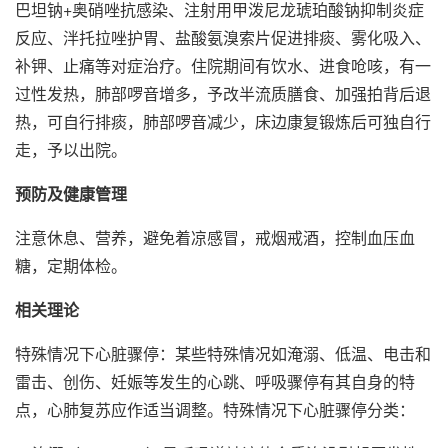
巴坦钠+奥硝唑抗感染、注射用甲泼尼龙琥珀酸钠抑制炎症
反应、泮托拉唑护胃、盐酸氨溴索片促进排痰、雾化吸入、
补钾、止痛等对症治疗。住院期间有饮水、进食呛咳，有一
过性发热，肺部啰音增多，予改半流质膳食、加强拍背后退
热，可自行排痰，肺部啰音减少，床边康复锻炼后可独自行
走，予以出院。
预防及健康管理
注意休息、营养，避免着凉感冒，戒烟戒酒，控制血压血
糖，定期体检。
相关理论
特殊情况下心脏骤停：某些特殊情况如淹溺、低温、电击和
雷击、创伤、妊娠等发生的心跳、呼吸骤停有其自身的特
点，心肺复苏应作适当调整。特殊情况下心脏骤停分类：