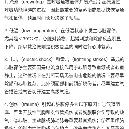
1. 淹溺（drowning）是呼吸道被液体介质淹没引起原发性
呼吸功能障碍的过程，因此最重要的复苏措施是尽快恢复通
气和氧供，缺氧时间长短决定了预后。
2. 低温（low temperature）在低温状态下发生心脏骤停，
尤其是＜30℃时，心脏对药物、起搏刺激和除颤反应明显
下降，所以救治原则是积极复温的同时进行心肺复苏。
3. 电击（electric shock）和雷击（lightning strikes）造成的
心脏骤停主要死因是电流直接作用于心肌导致室颤或者心室
静止，这种情况下在判断现场无被电击危险的情况下要尽早
除颤和心肺复苏。此外颌面部和前颈部烧伤者，尽早建立气
管插管或气管切开建立高级气道。
4. 创伤（trauma）引起心脏骤停多为以下原因：①气道阻
塞、严重开放性气胸和支气管损伤或者胸腹联合伤导致的缺
氧；②心脏、主动脉或肺动脉等重要器官损伤；③严重颅脑
损伤；④张力性气胸或心包填塞；⑤失血性休克；⑥严重的