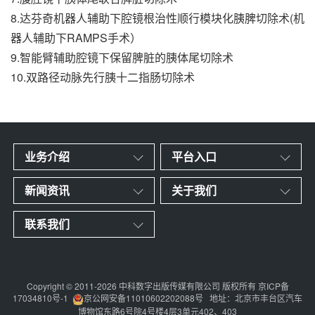
8.达芬奇机器人辅助下腔镜根治性顺行模块化胰脾切除术(机
器人辅助下RAMPS手术）
9.智能臂辅助腔镜下保留脾脏的胰体尾切除术
10.双路径动脉先行胰十二指肠切除术
业务介绍
平台入口
新闻资讯
关于我们
联系我们
Copyright © 2011-2026 中科数字出版传媒有限公司 版权所有
京ICP备
17034810号-1
京公网安备11010602202088号
地址：北京市丰台区汽车
博物馆东路6号院4号楼4层3单元402、403