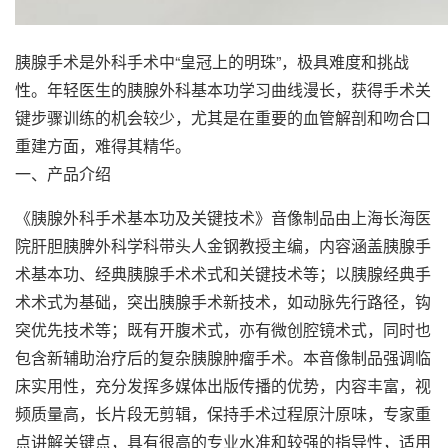
胰腺手术是外科手术中“皇冠上的明珠”，极具难度和挑战
性。年轻医生的胰腺外科基本功学习曲线漫长，获得手术关
键步骤训练的机会较少，尤其是在重要的血管解剖和吻合口
重建方面，难得其精华。
一、产品介绍
《胰腺外科手术基本功及关键技术》音像制品由上海长海医
院肝胆胰脾外科学科带头人金钢教授主编，内容涵盖胰腺手
术基本功、经典胰腺手术术式和关键技术等；以胰腺经典手
术术式为基础，突出胰腺手术新技术，如动脉先行路径，钩
突优先技术等；既有开腹术式，亦有微创腔镜术式，同时也
包含新辅助治疗后的复杂胰腺肿瘤手术。本音像制品强调临
床实用性，充分发挥多媒体出版传播的优势，内容丰富，视
频质量高，长片段无剪辑，保持手术过程原汁原味，专家重
点讲解关键点，具有很高的专业水准和较强的指导性，适用