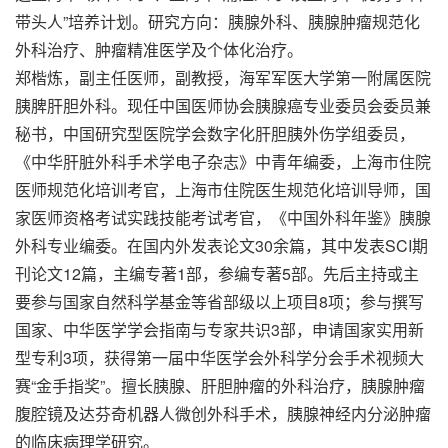
带头人”培养计划。研究方向：胰腺外科、胰腺肿瘤规范化
外科治疗、肿瘤精准医学及个体化治疗。
郑楷炼，副主任医师，副教授，海军军医大学第一附属医院
胰脾肝胆外科。现任中国医师协会胰腺癌专业委员会委员兼
秘书，中国研究型医院学会数字化肝胆胰外伤学组委员，
《中华肝脏外科手术学电子杂志》中青年编委，上海市住院
医师规范化培训考官，上海市住院医生规范化培训导师，国
家医师资格考试实践技能考试考官，《中国外科年鉴》胰腺
外科专业编委。在国内外发表论文30余篇，其中发表SCI期
刊论文12篇，主编专著1部，参编专著5部。先后主持或主
要参与国家自然科学基金等省部级以上项目8项；参与撰写
国家、中华医学学会指南与专家共识3部，申请国家实用新
型专利3项，获得第一届中华医学会外科学分会手术视频大
赛“金手指奖”。擅长胰腺、肝胆肿瘤的外科治疗，胰腺肿瘤
腹腔镜及达芬奇机器人微创外科手术，胰腺神经内分泌肿瘤
的临床病理学研究。