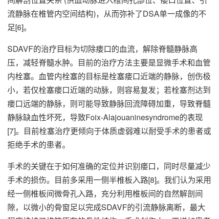
流静脉在椎管内空间结构)，从而弥补了DSA单一成像的不
足[6]。
SDAVF的治疗目标为切除瘘口的血流，解除脊髓静脉高
压，减轻脊髓水肿。目前的治疗方法主要是显微手术和血管
内栓塞。血管内栓塞的目标是栓塞瘘口近端的静脉，创伤极
小，若仅栓塞瘘口近端的动脉，则容易复发；若栓塞剂达到
瘘口远端的静脉，则可能导致静脉回流障碍加重，导致脊髓
静脉缺血性坏死，导致Foix-Alajouaninesyndrome的表现
[7]。目前栓塞治疗更倾向于体质虚弱难以耐受手术的患者或
拒绝手术的患者。
手术的关键在于如何准确的定位并识别瘘口，同时尽量减少
手术的损伤。目前多采用一侧半椎板入路[8]。我们认为采用
经一侧椎板间微骨孔入路，充分利用椎板间的自然解剖间
隙，以微小的骨窗足以完成SDAVF的引流静脉离断，最大