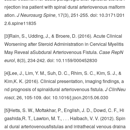
njection ina patient with spinal dural arteriovenous malform
ation.
J Neurosurg Spine
, 17(3), 251-255. doi: 10.3171/201
2.6.spine11835
[3]Rain, S., Udding, J., & Broere, D. (2016). Acute Clinical
Worsening after Steroid Administration in Cervical Myelitis
May Reveal aSubdural Arteriovenous Fistula.
Case RepN
eurol
, 8(3), 234-242. doi: 10.1159/000452830
[4]Lee, J., Lim, Y. M., Suh, D. C., Rhim, S. C., Kim, S. J., &
Kim,K. K. (2016). Clinical presentation, imaging findings, a
nd prognosis of spinaldural arteriovenous fistula.
J ClinNeu
rosci
, 26, 105-109. doi: 10.1016/j.jocn.2015.06.030
[5]Hetts, S. W., Moftakhar, P., English, J. D., Dowd, C. F., Hi
gashida,R. T., Lawton, M. T., . . . Halbach, V. V. (2012). Spin
al dural arteriovenousfistulas and intrathecal venous draina