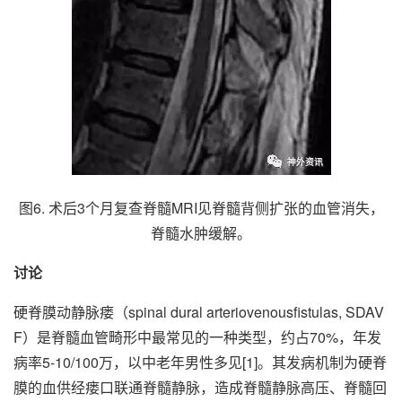
图6. 术后3个月复查脊髓MRI见脊髓背侧扩张的血管消失，
脊髓水肿缓解。
讨论
硬脊膜动静脉瘘（spinal dural arteriovenousfistulas, SDAV
F）是脊髓血管畸形中最常见的一种类型，约占70%，年发
病率5-10/100万，以中老年男性多见[1]。其发病机制为硬脊
膜的血供经瘘口联通脊髓静脉，造成脊髓静脉高压、脊髓回