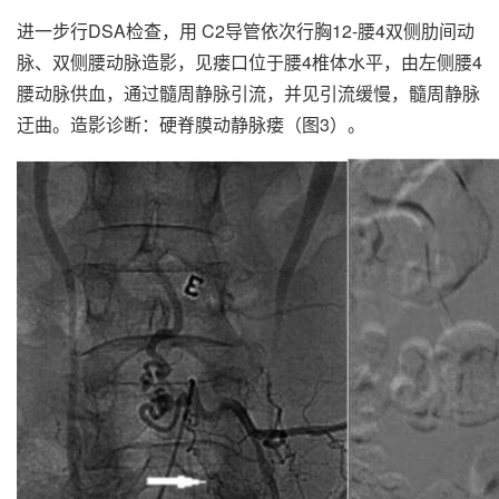
进一步行DSA检查，用 C2导管依次行胸12-腰4双侧肋间动
脉、双侧腰动脉造影，见瘘口位于腰4椎体水平，由左侧腰4
腰动脉供血，通过髓周静脉引流，并见引流缓慢，髓周静脉
迂曲。造影诊断：硬脊膜动静脉瘘（图3）。