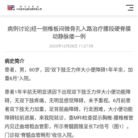
病例讨论|经一侧椎板间微骨孔入路治疗腰段硬脊膜
动静脉瘘一例
2023年12月28日 11:27:58
病史简介
患者，男，60岁，因“双下肢乏力伴大小便障碍1年半余，加
重6月”入院。
患者1年半前无明显诱因下出现双下肢乏力伴大小便功能障
碍，无双下肢疼痛，无明显感觉障碍，未予重视。6月前患
者双下肢无力加重，足背屈曲障碍，行走困难，大小便功能
障碍较前进展，来我院就诊，查MRI检查提示胸椎-腰椎椎管
内见迂曲增粗血管影，所示脊髓圆锥呈长T2信号（图1）。
门诊拟“脊髓血管畸形”收住入院。