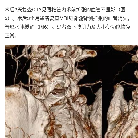
术后2天复查CTA见腰椎管内术前扩张的血管不显影（图
5）。术后3个月患者复查MRI见脊髓背侧扩张的血管消失，
脊髓水肿缓解（图6）。患者双下肢肌力及大小便功能恢复
正常。