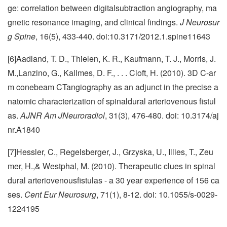
ge: correlation between digitalsubtraction angiography, ma
gnetic resonance imaging, and clinical findings.
J Neurosur
g Spine
, 16(5), 433-440. doi:10.3171/2012.1.spine11643
[6]Aadland, T. D., Thielen, K. R., Kaufmann, T. J., Morris, J.
M.,Lanzino, G., Kallmes, D. F., . . . Cloft, H. (2010). 3D C-ar
m conebeam CTangiography as an adjunct in the precise a
natomic characterization of spinaldural arteriovenous fistul
as.
AJNR Am JNeuroradiol
, 31(3), 476-480. doi: 10.3174/aj
nr.A1840
[7]Hessler, C., Regelsberger, J., Grzyska, U., Illies, T., Zeu
mer, H.,& Westphal, M. (2010). Therapeutic clues in spinal
dural arteriovenousfistulas - a 30 year experience of 156 ca
ses.
Cent Eur Neurosurg
, 71(1), 8-12. doi: 10.1055/s-0029-
1224195