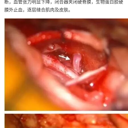
断，血管张力明显下降，闭合器夹闭硬脊膜，生物蛋白胶硬
膜外止血，逐层缝合肌肉及皮肤。