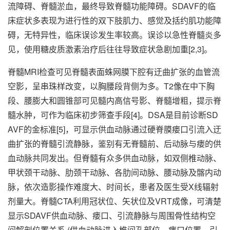
流障碍、脊髓淤血，最终导致脊髓功能障碍。SDAVF的临
床症状多表现为进行性的双下肢肌力、感觉及括约肌功能障
碍，无特异性，临床误诊发生率较高。误诊以急性脊髓炎多
见，使用糖皮质激素治疗后往往导致症状急剧加重[2,3]。
脊髓MRI检查可见脊髓表面蛛网膜下腔有迂曲扩张的血管流
空影，呈串珠样改变，以胸腰段背侧为多。T2像在中下胸
段、腰膨大和圆锥部可见髓内高信号影、脊髓增粗，提示脊
髓水肿，可作为临床初步筛查手段[4]。DSA是目前诊断SD
AVF的金标准[5]，可显示供血动脉通过硬脊膜瘘口引流入迂
曲扩张的脊髓引流静脉，鉴别有无脊髓前、后动脉与瘘的供
血动脉共同发出。但脊髓有众多供血动脉，如双侧椎动脉、
甲状颈干动脉、肋颈干动脉、各肋间动脉、腰动脉及髂内动
脉，依次造影操作难度大、时间长，患者及医生受X线辐射
剂量大。脊髓CTA利用冠状位、矢状位及VRT成像，可清楚
显示SDAVF供血动脉、瘘口、引流静脉与周围骨性结构空
间解剖位置关系 (供血动脉进入椎间孔部位、瘘口位置、引