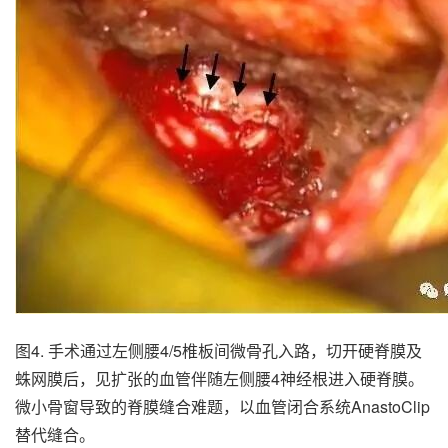
图4. 手术通过左侧腰4/5椎板间微骨孔入路，切开硬脊膜及
蛛网膜后，见扩张的血管伴随左侧腰4神经根进入硬脊膜。
微小骨窗导致的脊膜缝合难题，以血管闭合系统AnastoClip
替代缝合。