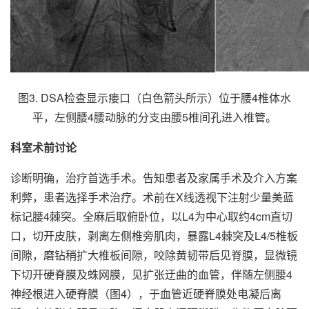
图3. DSA检查显示瘘口（白色箭头所示）位于腰4椎体水
平，左侧腰4腰动脉的分支由腰5椎间孔进入椎管。
科室术前讨论
诊断明确，治疗首选手术。告知患者及家属手术及介入方案
利弊，患者选择手术治疗。术前在X线透视下注射少量美蓝
标记腰4棘突。全麻后取俯卧位，以L4为中心取约4cm直切
口，切开皮肤，剥离左侧椎旁肌肉，暴露L4棘突及L4/5椎板
间隙，磨钻稍扩大椎板间隙，咬除黄韧带后见脊膜，显微镜
下切开硬脊膜及蛛网膜，见扩张迂曲的血管，伴随左侧腰4
神经根进入硬脊膜（图4），于血管近硬脊膜处电凝后离