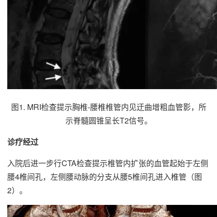
图1. MRI检查提示胸椎-腰椎椎管内见迂曲增粗血管影，所
示脊髓圆锥呈长T2信号。
诊疗经过
入院后进一步行CTA检查提示椎管内扩张的血管起始于左侧
腰4椎间孔，左侧腰动脉的分支从腰5椎间孔进入椎管（图
2）。