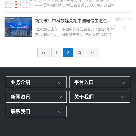
——“灵智AI康养”，为江西省近5000万用户开启智
慧康养新篇章。关注“江西电信"公众号，客户服
务-服务大厅-常用服务-灵智AI康养中国电信正在以
新突破！中科数媒亮相中国电信生态合作伙伴大会， “远至”助力“臻情”
2024-12-20
AI服务替代率超18%、连锁年销售规模破千万的
亮眼成绩，持续深化智慧化
12月20日上午，中国电信在江西召开了2024年生
态合作伙伴大会“AI遇见未来”，推出新款“臻情”手
机。“臻情”内置AI康养应用灵智APP中的“AI慢病管
理助手”和“AI医护康养助手”由中科数媒人工智能大
模型“远至”提供数据接口。2024年生态合作伙伴
<<
1
2
3
>>
大会“我
业务介绍
平台入口
新闻资讯
关于我们
联系我们