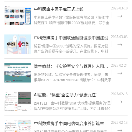
况，按季度发布的行业认证报告。《全景图》涵
中科医库中医子库正式上线
2025-03-10
盖医疗健康行业的信息化产品、服务、解决方案
及企业生态，是数字医疗领域代表性组织的一次
中科医库是中科数字出版传媒有限公司（简称“中
全
科数媒”）响应“健康中国2030”规划纲要，联手全
国权威医疗机构及知名专家，借助互联网信息技
术打造的临床案例库知识服务云平台。中科医库
中科数媒携手中国联通赋能健康中国建设‌
2025-03-03
选取临床医学各学科常见、多发及疑难病症的案
例，进行解析、点评并融入理论知识与诊疗要
随着“健康中国2030”战略的深入实施，国家对健
康产业的重视程度不断提升。在此背景下，中科
数媒与中国联通达成重要合作，共同推进智慧养
老服务建设。中科数媒将通过子品牌“远至”为联通
数字教材：《实验室安全与管理》入围首批江西省“十四五”规划教材立项名单
2025-02-24
“智慧养老”小程序提供健康数据服务。双方旨在通
过深化健康领域的合作，共同为用户提供
出版物名称：实验室安全与管理作者：吴俊，朱
根华ISBN：9787887305343出版单位：中科数字
出版传媒有限公司出版时间：2024年9月定价：
59.00元01教材简介在现代教育中，实验室安全是
AI赋能，“远至”全面助力“健康九江”
2025-02-15
保障科学研究顺利开展和师生生命健康的关键防
线。为全面提升高校实验
2月13日，由中科数媒“远至”大模型提供服务的“灵
智AI”在微信公众号“健康九江”上线，为九江市450
多万人民提供医疗服务。搜索公众号“健康九江”，
点击服务，选择“灵智AI”“健康九江”是九江市卫生
中科数媒携手中国电信智启康养新篇章
2025-02-13
健康委员会（以下简称九江市卫健委）主办，面
向区域内人民群众提供
2月12日江西电信公众号重磅上线医护创新产品