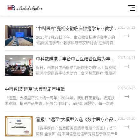
“中科医库”亮相安徽临床肿瘤学专业教学科研专家研讨会助力新时代医学教育
2025-08-23
2025年8月23日下午，由安徽省抗癌协会主办的
“临床肿瘤学专业教学科研专家研讨会”在蚌埠召
开。科学出版社、《中华全科杂志》《中华解剖
与临床杂志》《FrontiersinOncology》等权威出
中科数媒携手丰台中西医结合医院为丰台区智慧医疗注入数智动力
2025-04-21
版机构，以及安徽医科大学、蚌埠医科大学、皖
南医学院等高校，安徽医
近日，由丰台中西医结合医院主办的“‌人工智能赋
能医疗健康数字技术助力丰台区智慧医疗”发展研
讨会暨党建第二片区健康直通车对接会在丰台中
西医结合医院召开。本次会议以“党建引领、赋能
中科数媒”远至”大模型周年特辑
2025-03-25
发展、长辛先锋、健康先行”为主题，旨在通过探
讨人工智能技术在医疗健康领域的应用，推动
「远至」大模型正式上线一周年！2024年，我们日夜兼程。攻克技
术难题，搭建产品生态，拓展合作伙伴，深耕知识服务。每一次跨
越，都凝聚着数媒员工的日夜拼搏，合作伙伴的全力协同，每一位用
户的信赖与托付。算法突破认知边界，代码化作产业价值，智能融入
喜报！“远至”大模型入选《数字医疗产品及服务高质量发展全景图》
2025-03-20
现实场景。中科数媒愿
《数字医疗产品及服务高质量发展全景图》(以下
简称‘全景图’)是中国信息通信研究院基于跟踪产业
发展、研判数字医疗产品及服务上下游发展状